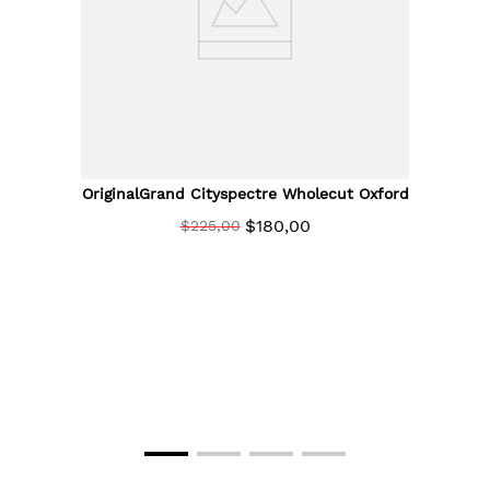
OriginalGrand Cityspectre Wholecut Oxford
Black
$
180
,
00
$
225
,
00