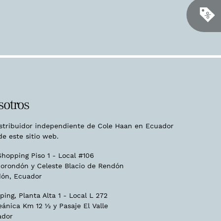
sotros
istribuidor independiente de Cole Haan en Ecuador
de este sitio web.
hopping Piso 1 - Local #106
orondón y Celeste Blacio de Rendón
ón, Ecuador
ing, Planta Alta 1 - Local L 272
eánica Km 12 ½ y Pasaje El Valle
ador