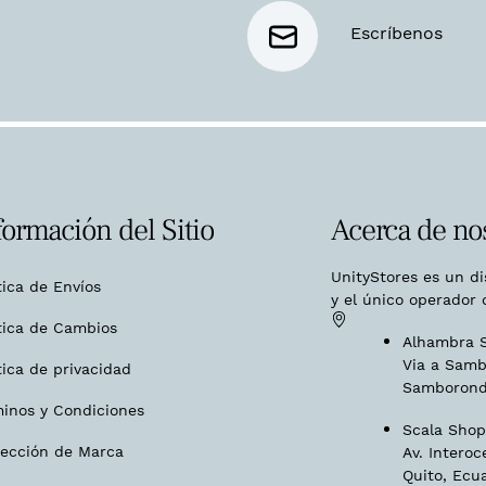
Escríbenos
formación del Sitio
Acerca de no
UnityStores es un d
tica de Envíos
y el único operador 
tica de Cambios
Alhambra S
Via a Samb
tica de privacidad
Samborond
minos y Condiciones
Scala Shopp
tección de Marca
Av. Interoc
Quito, Ecu