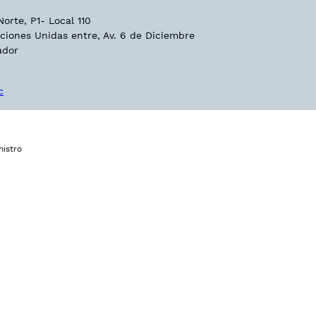
orte, P1- Local 110
ciones Unidas entre, Av. 6 de Diciembre
ador
c
istro