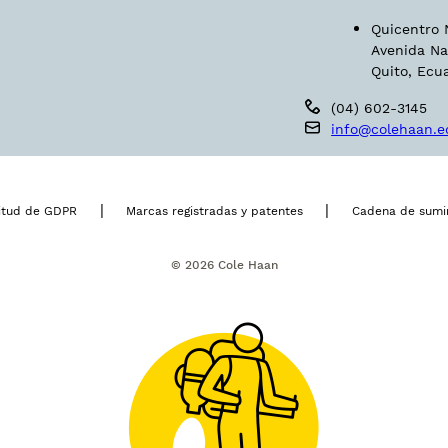
Quicentro N
Avenida Na
Quito, Ecu
(04) 602-3145
info@colehaan.e
|
|
citud de GDPR
Marcas registradas y patentes
Cadena de sumin
© 2026 Cole Haan