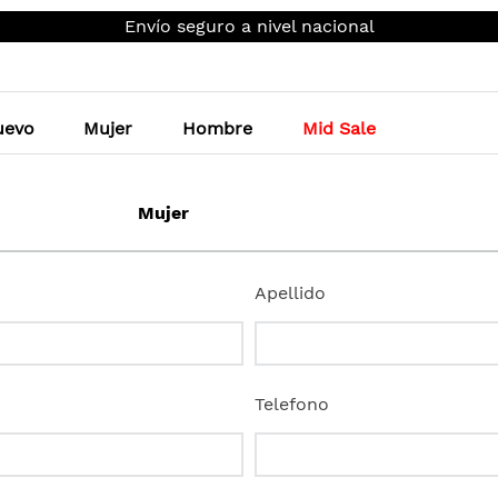
Envío seguro a nivel nacional
uevo
Mujer
Hombre
Mid Sale
enos
Mujer
Apellido
Telefono