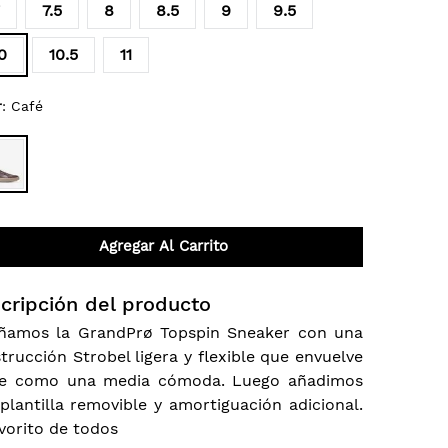
7.5
8
8.5
9
9.5
0
10.5
11
r
:
Café
Agregar Al Carrito
cripción del producto
ñamos la GrandPrø Topspin Sneaker con una
trucción Strobel ligera y flexible que envuelve
pie como una media cómoda. Luego añadimos
plantilla removible y amortiguación adicional.
avorito de todos