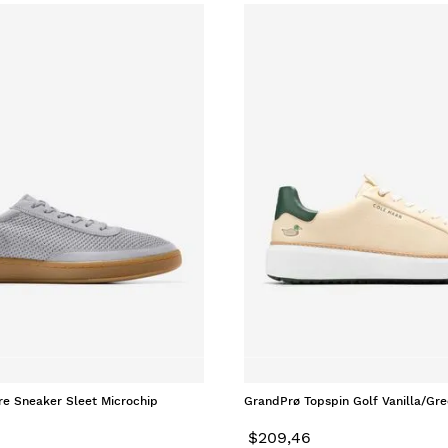
re Sneaker Sleet Microchip
GrandPrø Topspin Golf Vanilla/Gr
$
209
,
46