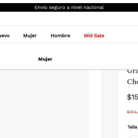
Envío seguro a nivel nacional
uevo
Mujer
Hombre
Mid Sale
Homb
Mujer
Gr
Cho
$
1
$
193
,
Talla