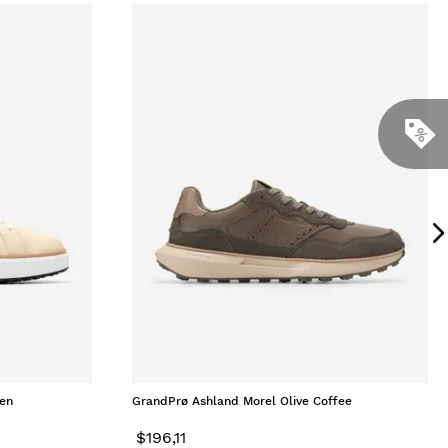
een
GrandPrø Ashland Morel Olive Coffee
$
196
,
11