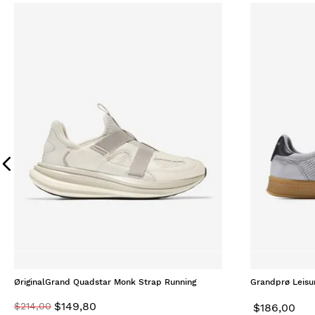
ØriginalGrand Quadstar Monk Strap Running
Grandprø Leisu
Sneakers Silver Birch Dove Ivory
$
149
,
80
$
214
,
00
$
186
,
00