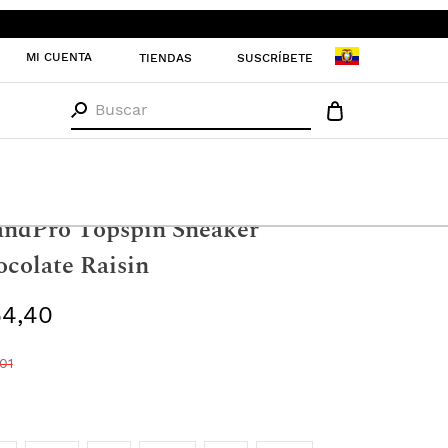
MI CUENTA
TIENDAS
SUSCRÍBETE
Buscar
re
Zapatos
Sneakers
andPro Topspin Sneaker
colate Raisin
54
,
40
01