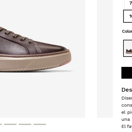
7
1
Colo
Des
Dise
cons
el 
una 
El f