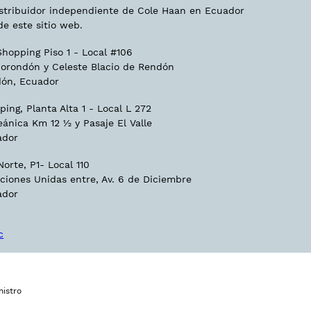
istribuidor independiente de Cole Haan en Ecuador
de este sitio web.
hopping Piso 1 - Local #106
orondón y Celeste Blacio de Rendón
ón, Ecuador
ing, Planta Alta 1 - Local L 272
eánica Km 12 ½ y Pasaje El Valle
ador
orte, P1- Local 110
ciones Unidas entre, Av. 6 de Diciembre
ador
c
istro