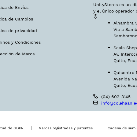
UnityStores es un d
tica de Envíos
y el único operador 
tica de Cambios
Alhambra S
Via a Samb
tica de privacidad
Samborond
minos y Condiciones
Scala Shopp
tección de Marca
Av. Interoc
Quito, Ecu
Quicentro N
Avenida Na
Quito, Ecu
(04) 602-3145
info@colehaan.e
|
|
citud de GDPR
Marcas registradas y patentes
Cadena de sumin