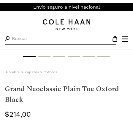
Envío seguro a nivel nacional
Buscar
Hombre
Zapatos
Oxfords
Grand Neoclassic Plain Toe Oxford
Black
$
214
,
00