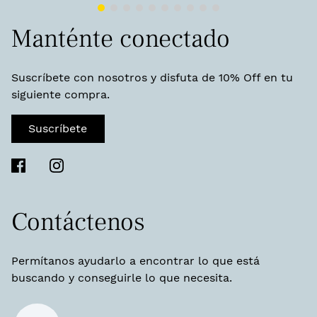
ZERØGRAND Rella Stitchlite™ Oxfords Navy Big
Dipper
$
157
,
60
$
197
,
00
Manténte conectado
Suscríbete con nosotros y disfuta de 10% Off en tu
siguiente compra.
Suscríbete
Contáctenos