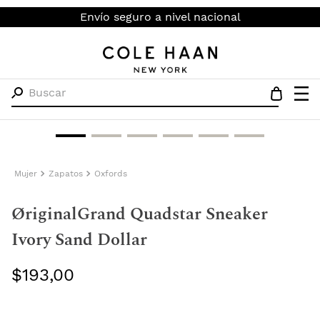
Envío seguro a nivel nacional
Buscar
Mujer
Zapatos
Oxfords
ØriginalGrand Quadstar Sneaker
Ivory Sand Dollar
$
193
,
00