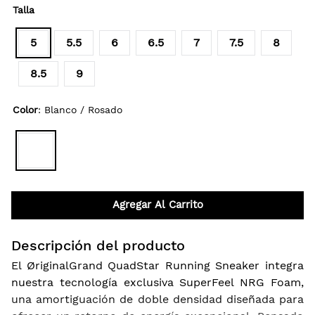
Talla
5
5.5
6
6.5
7
7.5
8
8.5
9
Color
:
Blanco / Rosado
Agregar Al Carrito
Descripción del producto
El ØriginalGrand QuadStar Running Sneaker integra
nuestra tecnología exclusiva SuperFeel NRG Foam,
una amortiguación de doble densidad diseñada para