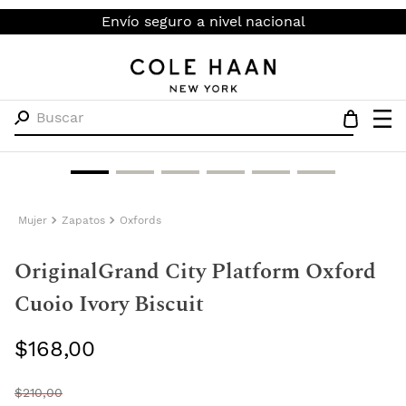
Envío seguro a nivel nacional
Buscar
Mujer
Zapatos
Oxfords
OriginalGrand City Platform Oxford
Cuoio Ivory Biscuit
$
168
,
00
$
210
,
00