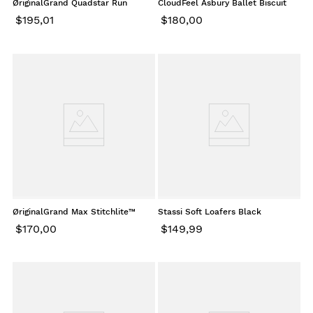
ØriginalGrand Quadstar Run
CloudFeel Asbury Ballet Biscuit
Sneaker Powder Yellow
Suede
$
195
,
01
$
180
,
00
ØriginalGrand Max Stitchlite™
Stassi Soft Loafers Black
Platform Sneakers Sand Dollar
$
170
,
00
$
149
,
99