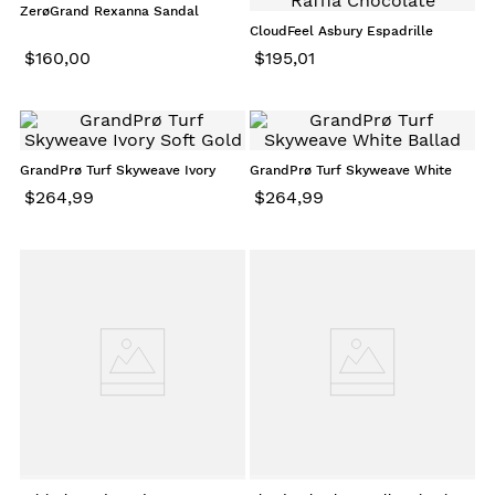
ZerøGrand Rexanna Sandal
Powder
CloudFeel Asbury Espadrille
Wedge Brown Raffia Chocolate
$
160
,
00
$
195
,
01
GrandPrø Turf Skyweave Ivory
GrandPrø Turf Skyweave White
Soft Gold
Ballad
$
264
,
99
$
264
,
99