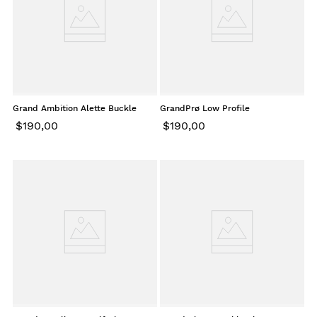
Grand Ambition Alette Buckle
GrandPrø Low Profile
Canvas Mahogany Croc
Energyweave White Azure Suede
$
190
,
00
$
190
,
00