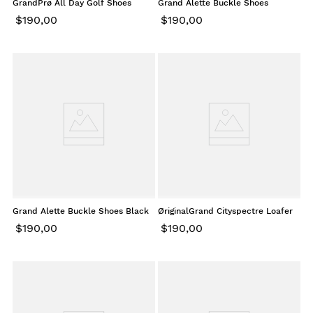
GrandPrø All Day Golf Shoes
Grand Alette Buckle Shoes
White Veg
Powder
$
190
,
00
$
190
,
00
Grand Alette Buckle Shoes Black
ØriginalGrand Cityspectre Loafer
Black
$
190
,
00
$
190
,
00