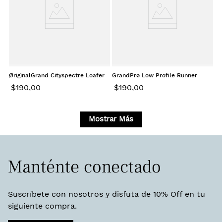
ØriginalGrand Cityspectre Loafer
GrandPrø Low Profile Runner
Soft Gold
Energyweave Soft Gold
$
190
,
00
$
190
,
00
Mostrar Más
Manténte conectado
Suscríbete con nosotros y disfuta de 10% Off en tu
siguiente compra.