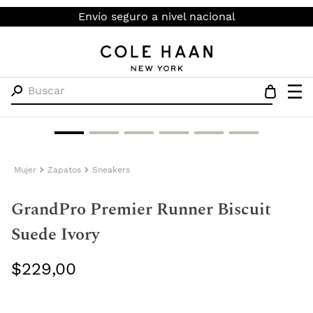
Envío seguro a nivel nacional
Buscar
Mujer
Zapatos
Sneakers
GrandPro Premier Runner Biscuit
Suede Ivory
$
229
,
00