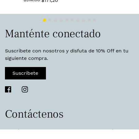
$
171
,
20
$
214
,
00
Manténte conectado
Suscríbete con nosotros y disfuta de 10% Off en tu
siguiente compra.
Suscríbete
Contáctenos
Permítanos ayudarlo a encontrar lo que está
buscando y conseguirle lo que necesita.