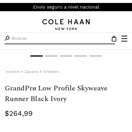
Envío seguro a nivel nacional
Buscar
Hombre
Zapatos
Sneakers
GrandPrø Low Profile Skyweave
Runner Black Ivory
$
264
,
99