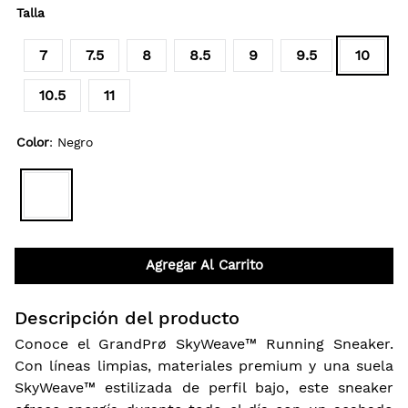
Talla
7
7.5
8
8.5
9
9.5
10
10.5
11
Color
:
Negro
Agregar Al Carrito
Descripción del producto
Conoce el GrandPrø SkyWeave™ Running Sneaker.
Con líneas limpias, materiales premium y una suela
SkyWeave™ estilizada de perfil bajo, este sneaker