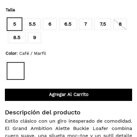
Talla
5
5.5
6
6.5
7
7.5
8
8.5
9
Color
:
Café / Marfil
Agregar Al Carrito
Descripción del producto
Estilo clásico con un giro inesperado de comodidad.
El Grand Ambition Alette Buckle Loafer combina
cuero suave, una silueta moc-toe y un sutil detalle