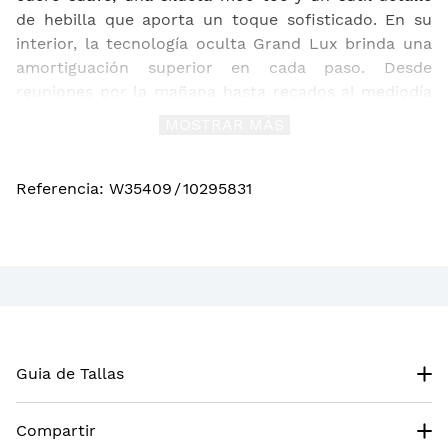
de hebilla que aporta un toque sofisticado. En su
interior, la tecnología oculta Grand Lux brinda una
amortiguación superior en cada paso. Desde
reuniones por la mañana hasta recados al mediodía
—y aún a las 7 PM— este loafer se mueve contigo,
MOSTRAR MÁS
manteniendo la comodidad y la confianza durante
todo el día.
Referencia
:
W35409
/
10295831
Guia de Tallas
Compartir