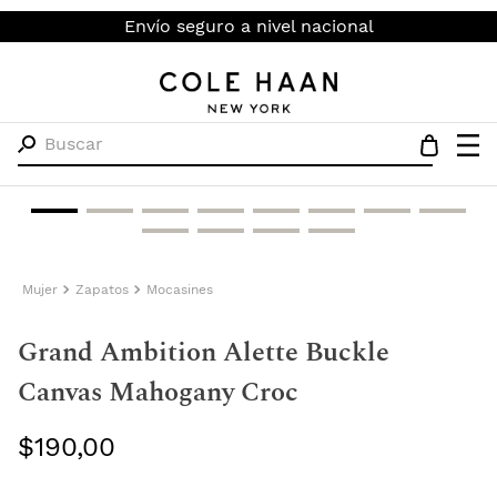
Envío seguro a nivel nacional
Buscar
Mujer
Zapatos
Mocasines
Grand Ambition Alette Buckle
Canvas Mahogany Croc
$
190
,
00