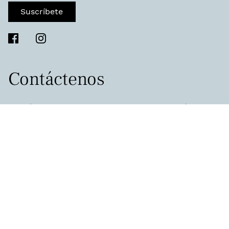
Suscríbete
Contáctenos
Permítanos ayudarlo a encontrar lo que está
buscando y conseguirle lo que necesita.
Escríbenos