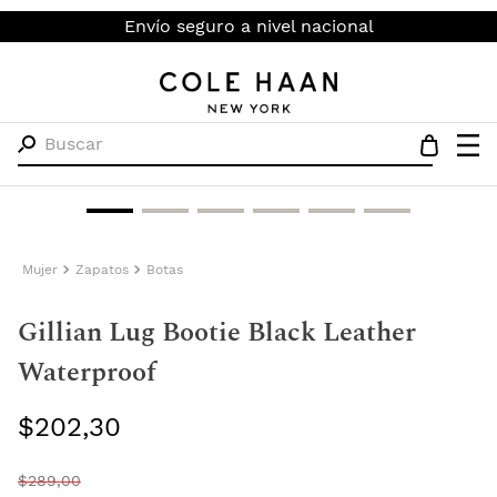
Envío seguro a nivel nacional
Buscar
Mujer
Zapatos
Botas
Gillian Lug Bootie Black Leather
Waterproof
$
202
,
30
$
289
,
00