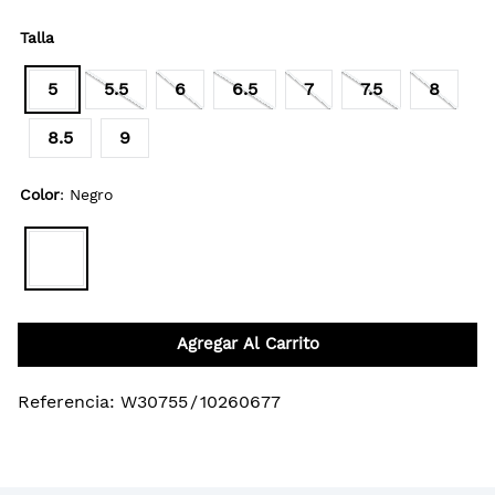
Talla
5
5.5
6
6.5
7
7.5
8
8.5
9
Color
:
Negro
Agregar Al Carrito
Referencia
:
W30755
/
10260677