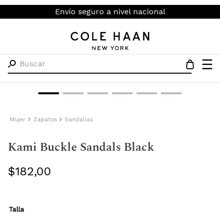
Envío seguro a nivel nacional
Buscar
Mujer
Zapatos
Sandalias
Kami Buckle Sandals Black
$
182
,
00
Talla