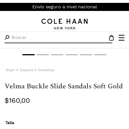
Envío seguro a nivel nacional
Buscar
Mujer
Zapatos
Sandalias
Velma Buckle Slide Sandals Soft Gold
$
160
,
00
Talla