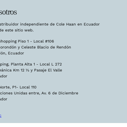
sotros
istribuidor independiente de Cole Haan en Ecuador
de este sitio web.
hopping Piso 1 - Local #106
orondón y Celeste Blacio de Rendón
ón, Ecuador
ing, Planta Alta 1 - Local L 272
eánica Km 12 ½ y Pasaje El Valle
ador
orte, P1- Local 110
ciones Unidas entre, Av. 6 de Diciembre
ador
c