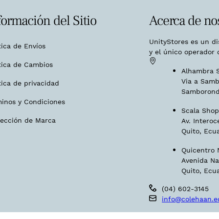
formación del Sitio
Acerca de no
UnityStores es un d
tica de Envíos
y el único operador 
tica de Cambios
Alhambra S
Via a Samb
tica de privacidad
Samborond
minos y Condiciones
Scala Shopp
tección de Marca
Av. Interoc
Quito, Ecu
Quicentro N
Avenida Na
Quito, Ecu
(04) 602-3145
info@colehaan.e