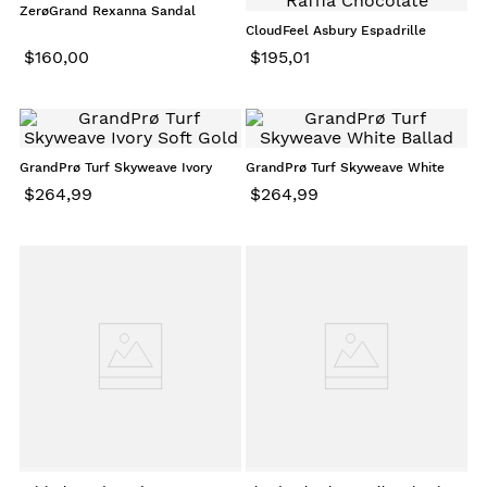
ZerøGrand Rexanna Sandal
Powder
CloudFeel Asbury Espadrille
Wedge Brown Raffia Chocolate
$
160
,
00
$
195
,
01
GrandPrø Turf Skyweave Ivory
GrandPrø Turf Skyweave White
Soft Gold
Ballad
$
264
,
99
$
264
,
99