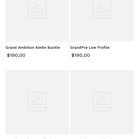
Grand Ambition Alette Buckle
GrandPrø Low Profile
Canvas Mahogany Croc
Energyweave White Azure Suede
$
190
,
00
$
190
,
00