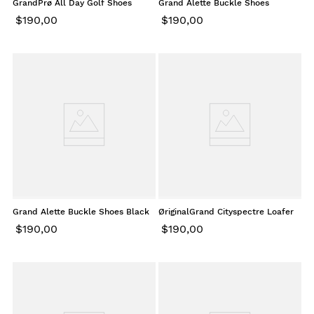
GrandPrø All Day Golf Shoes
Grand Alette Buckle Shoes
White Veg
Powder
$
190
,
00
$
190
,
00
Grand Alette Buckle Shoes Black
ØriginalGrand Cityspectre Loafer
Black
$
190
,
00
$
190
,
00