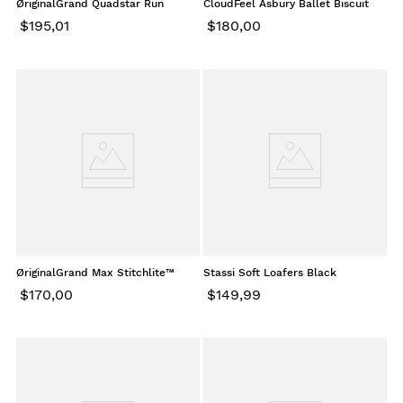
ØriginalGrand Quadstar Run
CloudFeel Asbury Ballet Biscuit
Sneaker Powder Yellow
Suede
$
195
,
01
$
180
,
00
ØriginalGrand Max Stitchlite™
Stassi Soft Loafers Black
Platform Sneakers Sand Dollar
$
170
,
00
$
149
,
99