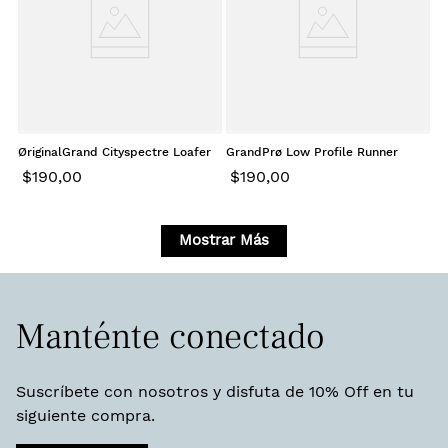
ØriginalGrand Cityspectre Loafer
GrandPrø Low Profile Runner
Soft Gold
Energyweave Soft Gold
$
190
,
00
$
190
,
00
Mostrar Más
Manténte conectado
Suscríbete con nosotros y disfuta de 10% Off en tu
siguiente compra.