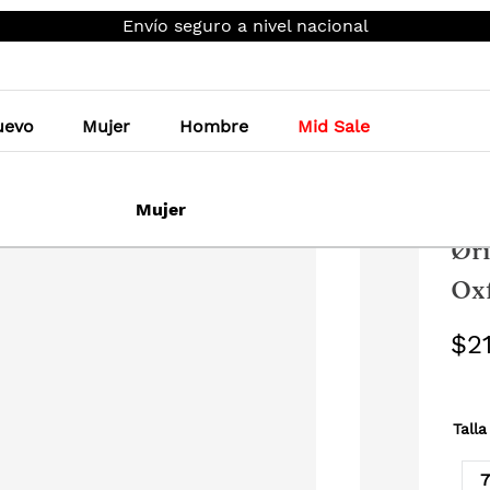
Envío seguro a nivel nacional
uevo
Mujer
Hombre
Mid Sale
Homb
Mujer
Ør
Ox
$
2
Talla
7