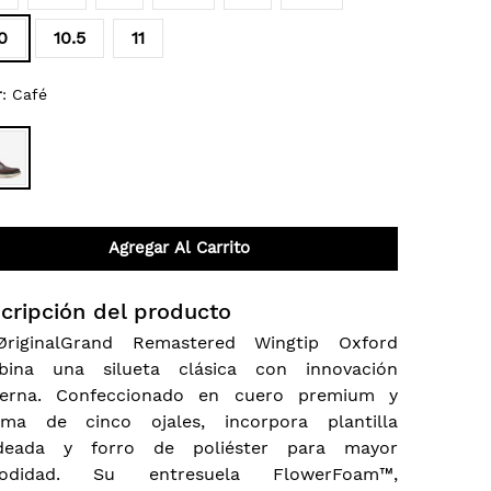
0
10.5
11
r
:
Café
Agregar Al Carrito
cripción del producto
ØriginalGrand Remastered Wingtip Oxford
bina una silueta clásica con innovación
erna. Confeccionado en cuero premium y
tema de cinco ojales, incorpora plantilla
deada y forro de poliéster para mayor
odidad. Su entresuela FlowerFoam™,