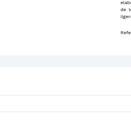
elab
de l
lige
Refe