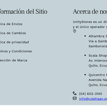
formación del Sitio
Acerca de no
UnityStores es un d
tica de Envíos
y el único operador 
tica de Cambios
Alhambra S
Via a Samb
tica de privacidad
Samborond
minos y Condiciones
Scala Shopp
tección de Marca
Av. Interoc
Quito, Ecu
Quicentro N
Avenida Na
Quito, Ecu
(04) 602-3145
info@colehaan.e