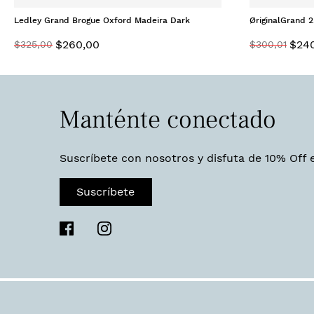
Ledley Grand Brogue Oxford Madeira Dark
ØriginalGrand 
Natural
$
260
,
00
$
24
$
325
,
00
$
300
,
01
Manténte conectado
Suscríbete con nosotros y disfuta de 10% Off 
Suscríbete