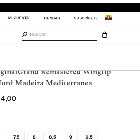
MI CUENTA
TIENDAS
SUSCRÍBETE
Buscar
re
Zapatos
Oxfords
iginalGrand Remastered Wingtip
ford Madeira Mediterranea
14
,
00
7.5
8
8.5
9
9.5