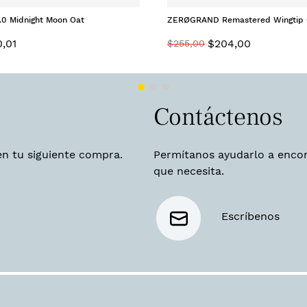
2.0 Midnight Moon Oat
ZERØGRAND Remastered Wingtip 
Stone Nubuck
0
,
01
$
204
,
00
$
255
,
00
Contáctenos
en tu siguiente compra.
Permítanos ayudarlo a encon
que necesita.
Escríbenos