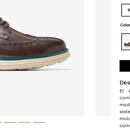
1
Colo
Des
El 
com
mod
sis
mol
com