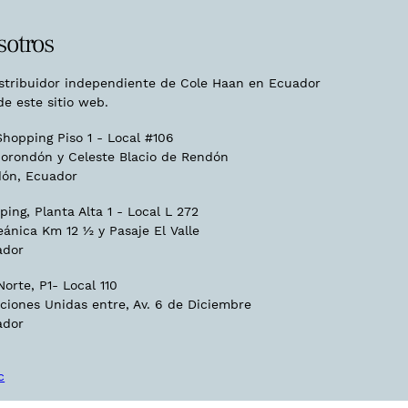
sotros
istribuidor independiente de Cole Haan en Ecuador
de este sitio web.
hopping Piso 1 - Local #106
orondón y Celeste Blacio de Rendón
ón, Ecuador
ing, Planta Alta 1 - Local L 272
eánica Km 12 ½ y Pasaje El Valle
ador
orte, P1- Local 110
ciones Unidas entre, Av. 6 de Diciembre
ador
c