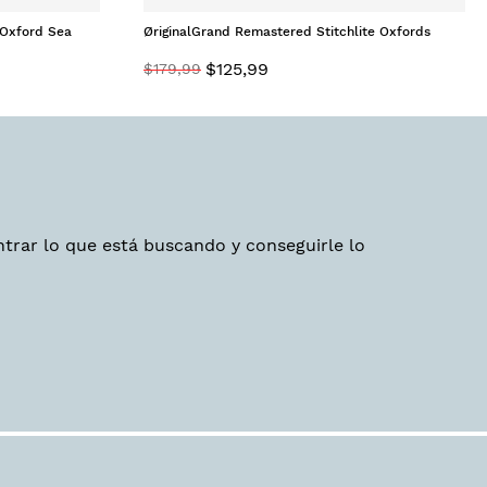
Oxford Sea
ØriginalGrand Remastered Stitchlite Oxfords
Blueberry Black
$
125
,
99
$
179
,
99
trar lo que está buscando y conseguirle lo